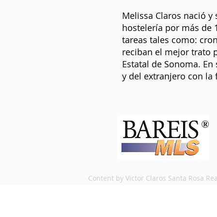
Melissa Claros nació y
hostelería por más de 
tareas tales como: cron
reciban el mejor trato 
Estatal de Sonoma. En s
y del extranjero con la 
Content by Victor Claros Santa Rosa Rea
VICTOR CLAROS
Realtor®
DRE # 02115108