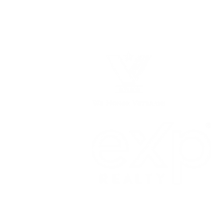
707.591.5309
vclaros@kw.com