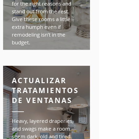
for the right reasons and
stand out from the rest.
Give these rooms a little
extra humph even if
remodeling isn’t in the
budget.
ACTUALIZAR
TRATAMIENTOS
DE VENTANAS
Heavy, layered draperies,
and swags make a room
seem dark, old and tired.